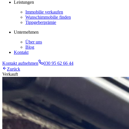
Leistungen
Immobilie verkaufen
Wunschimmobilie finden
Tippgeberprämie
Unternehmen
Über uns
Blog
Kontakt
Kontakt aufnehmen
030 95 62 66 44
Zurück
Verkauft