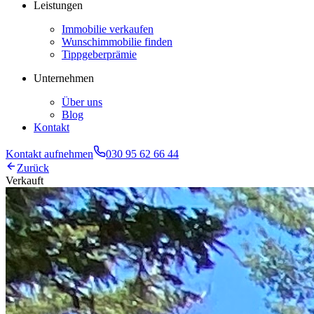
Leistungen
Immobilie verkaufen
Wunschimmobilie finden
Tippgeberprämie
Unternehmen
Über uns
Blog
Kontakt
Kontakt aufnehmen
030 95 62 66 44
Zurück
Verkauft